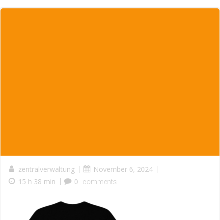
zentralverwaltung
|
November 6, 2024
|
15 h 38 min
|
0
comments