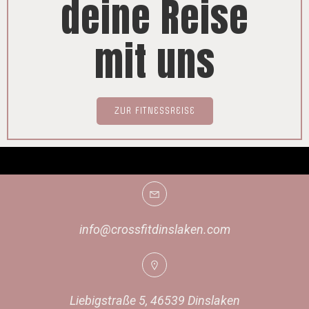
deine Reise
mit uns
ZUR FITNESSREISE
info@crossfitdinslaken.com
Liebigstraße 5, 46539 Dinslaken