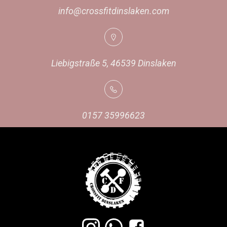
info@crossfitdinslaken.com
Liebigstraße 5, 46539 Dinslaken
0157 35996623