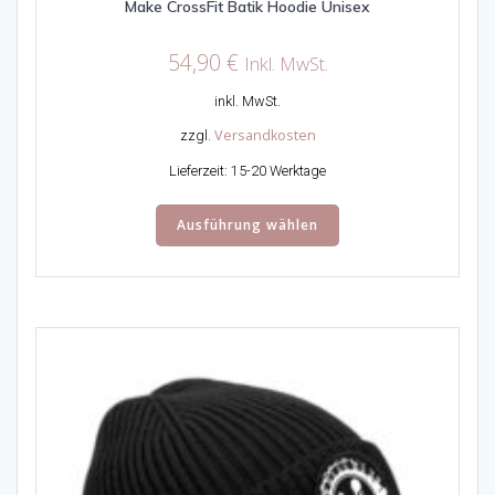
Make CrossFit Batik Hoodie Unisex
54,90
€
Inkl. MwSt.
inkl. MwSt.
Versandkosten
zzgl.
Lieferzeit:
15-20 Werktage
Dieses
Ausführung wählen
Produkt
weist
mehrere
Varianten
auf.
Die
Optionen
können
auf
der
Produktseite
gewählt