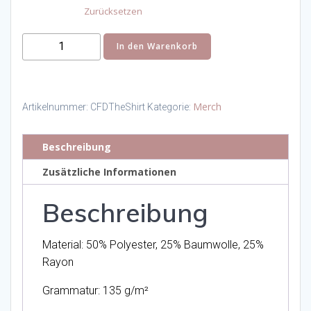
Zurücksetzen
CrossFit
In den Warenkorb
Classic
Shirt
Unisex
Merch
Artikelnummer:
CFDTheShirt
Kategorie:
Menge
Beschreibung
Zusätzliche Informationen
Beschreibung
Material: 50% Polyester, 25% Baumwolle, 25%
Rayon
Grammatur: 135 g/m²