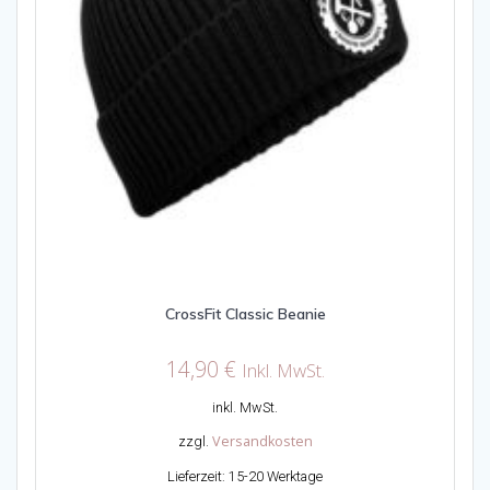
werden
CrossFit Classic Beanie
14,90
€
Inkl. MwSt.
inkl. MwSt.
Versandkosten
zzgl.
Lieferzeit:
15-20 Werktage