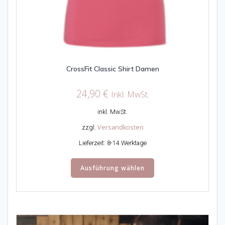
CrossFit Classic Shirt Damen
24,90
€
Inkl. MwSt.
inkl. MwSt.
Versandkosten
zzgl.
Lieferzeit:
8-14 Werktage
Dieses
Ausführung wählen
Produkt
weist
mehrere
Varianten
auf.
Die