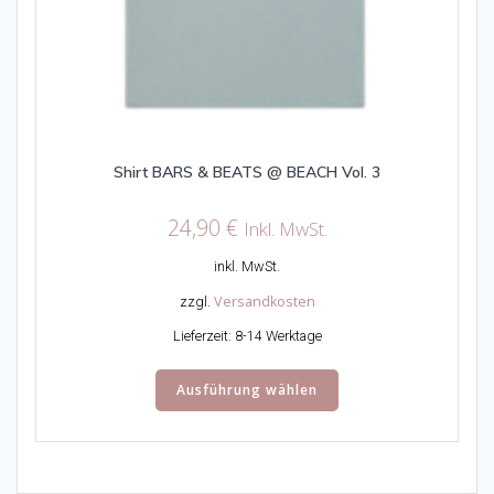
Shirt BARS & BEATS @ BEACH Vol. 3
24,90
€
Inkl. MwSt.
inkl. MwSt.
Versandkosten
zzgl.
Lieferzeit:
8-14 Werktage
Dieses
Ausführung wählen
Produkt
weist
mehrere
Varianten
auf.