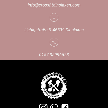
info@crossfitdinslaken.com
Liebigstraße 5, 46539 Dinslaken
0157 35996623