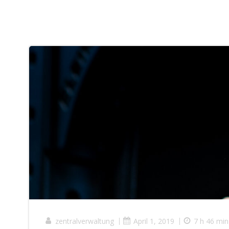
zentralverwaltung
|
April 1, 2019
|
7 h 46 min