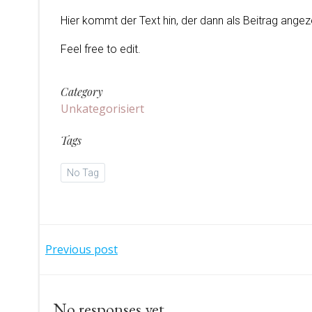
Hier kommt der Text hin, der dann als Beitrag angeze
Feel free to edit.
Category
Unkategorisiert
Tags
No Tag
Post
Previous post
navigation
No responses yet