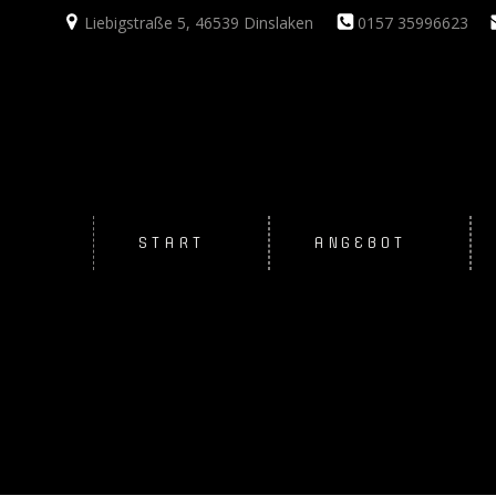
Zum
Liebigstraße 5, 46539 Dinslaken
0157 35996623
Inhalt
springen
START
ANGEBOT