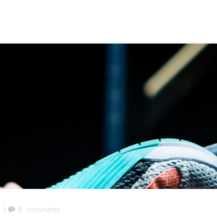
|
0
comments