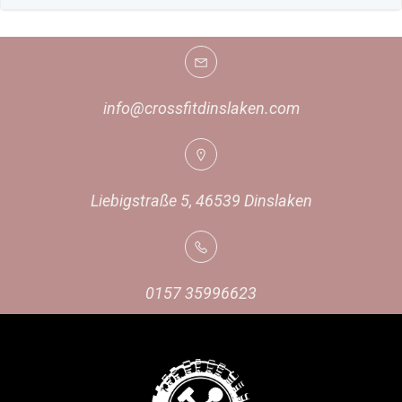
info@crossfitdinslaken.com
Liebigstraße 5, 46539 Dinslaken
0157 35996623