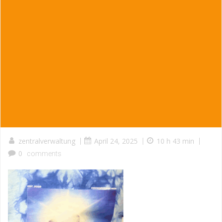
zentralverwaltung
|
April 24, 2025
|
10 h 43 min
|
0
comments