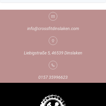
info@crossfitdinslaken.com
Liebigstraße 5, 46539 Dinslaken
0157 35996623